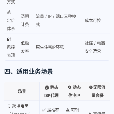
方式
💰
透明
流量 / IP / 端口三种模
定价
成本可控
计费
式
体系
🔐
低触
社媒 / 电商
风控
原生住宅IP环境
发率
安全运营
表现
四、适用业务场景
🏠 静态
🔄 动态
🌐 无限流
场景
ISP代理
住宅IP
量套餐
🛒 跨境电商
✅ 最推荐
⚠️ 可辅
（Amazon /
⚠️ 高流量