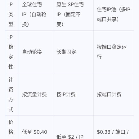
IP
全球住宅
原生ISP住宅
住宅IP池（多IP
类
IP（自动轮
IP（固定不
端口共享）
型
换）
变）
IP
稳
按端口稳定运
自动轮换
长期固定
定
行
性
计
费
按流量计费
按IP计费
按端口计费
方
式
价
格
低至 $0.40
$0.38 / 端口 /
低至 $2 / IP