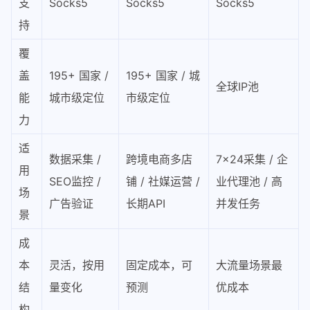
支
Socks5
Socks5
Socks5
持
覆
盖
195+ 国家 /
195+ 国家 / 城
全球IP池
能
城市级定位
市级定位
力
适
数据采集 /
跨境电商多店
7×24采集 / 企
用
SEO监控 /
铺 / 社媒运营 /
业代理池 / 高
场
广告验证
长期API
并发任务
景
成
本
灵活，按用
固定成本，可
大流量场景最
结
量变化
预测
优成本
构