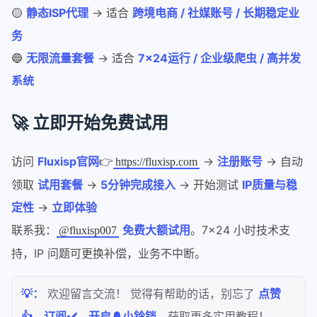
🟡
静态ISP代理
→ 适合
跨境电商 / 社媒账号 / 长期稳定业
务
🔵
无限流量套餐
→ 适合
7×24运行 / 企业级爬虫 / 高并发
系统
🚀 立即开始免费试用
访问
Fluxisp官网
👉
→
注册账号
→ 自动
https://fluxisp.com
领取
试用套餐
→
5分钟完成接入
→ 开始测试
IP质量与稳
定性
→
立即体验
联系我：
免费大额试用
。7×24 小时技术支
@fluxisp007
持，IP 问题可更换补偿，业务不中断。
💡：
欢迎留言交流！ 觉得有帮助的话，别忘了
点赞
👍、订阅✔️、开启🔔小铃铛
，获取更多实用教程！。