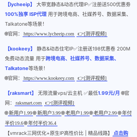
【lycheeip】
大带宽静态&动态代理IP✅注册送500优惠劵
100%独享 ISP代理
用于跨境电商、社媒养号、数据采集、
Talkatone等场景！
🌐官网：
https://www.lycheeip.com
👉[测评视频]
【kookeey】
静态&动态住宅IP✅注册送198优惠卷 200M
免费动态流量 用于
跨境电商、社媒养号、数据采集、
Talkatone
等场景！
🌐官网：
https://www.kookeey.com
👉[测评视频]
【raksmart】
无限流量vps/云主机 ✅最低
1.99元/月
🌐官
网：
raksmart.com
👉[测评视频]
🌐
🌐
🌐
🌐
🌐
新用户1.99
新用户3.99
老用户1.99
老用户2.99
年付
🌐
半价19.6
年付半价36.4
【vmrack三网优化+原生IP高性价比 | 精品线路】
点击购