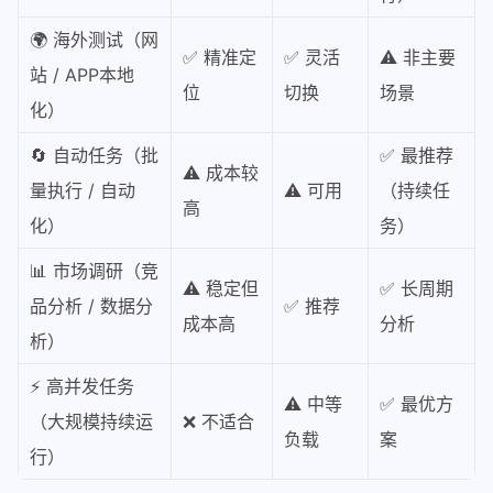
🌍 海外测试（网
✅ 精准定
✅ 灵活
⚠️ 非主要
站 / APP本地
位
切换
场景
化）
🔄 自动任务（批
✅ 最推荐
⚠️ 成本较
量执行 / 自动
⚠️ 可用
（持续任
高
化）
务）
📊 市场调研（竞
⚠️ 稳定但
✅ 长周期
品分析 / 数据分
✅ 推荐
成本高
分析
析）
⚡ 高并发任务
⚠️ 中等
✅ 最优方
（大规模持续运
❌ 不适合
负载
案
行）