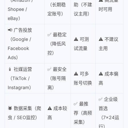
（长期稳
助（不建
Shopee /
时可用
定账号）
议主用）
eBay）
📢 广告投放
✅ 最稳定
（Google /
⚠️ 可测
⚠️ 不建议
（降低风
Facebook
试流量
主用
控）
Ads）
📱 社媒运营
✅ 最安全
⚠️ 可多
⚠️ 成本偏
（TikTok /
（账号隔
账号切换
高
Instagram）
离）
✅ 企业级
✅ 最推
🕷️ 数据采集（爬
⚠️ 成本较
首选
荐（高频
虫 / SEO监控）
高
（7×24运
采集）
行）