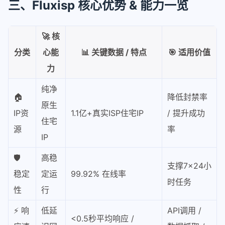
三、Fluxisp 核心优势 & 能力一览
🚀 核
分类
心能
📊 关键数据 / 特点
🎯 适用价值
力
纯净
🏠
降低封禁率
原生
IP资
1.1亿+真实ISP住宅IP
/ 提升成功
住宅
源
率
IP
🛡️
高稳
支撑7×24小
稳定
定运
99.92% 在线率
时任务
性
行
⚡ 响
低延
API调用 /
<0.5秒平均响应 /