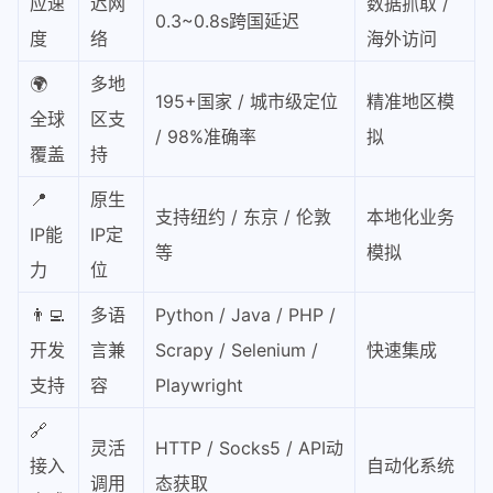
应速
迟网
数据抓取 /
0.3~0.8s跨国延迟
度
络
海外访问
🌍
多地
195+国家 / 城市级定位
精准地区模
全球
区支
/ 98%准确率
拟
覆盖
持
📍
原生
支持纽约 / 东京 / 伦敦
本地化业务
IP能
IP定
等
模拟
力
位
👨‍💻
多语
Python / Java / PHP /
开发
言兼
Scrapy / Selenium /
快速集成
支持
容
Playwright
🔗
灵活
HTTP / Socks5 / API动
接入
自动化系统
调用
态获取