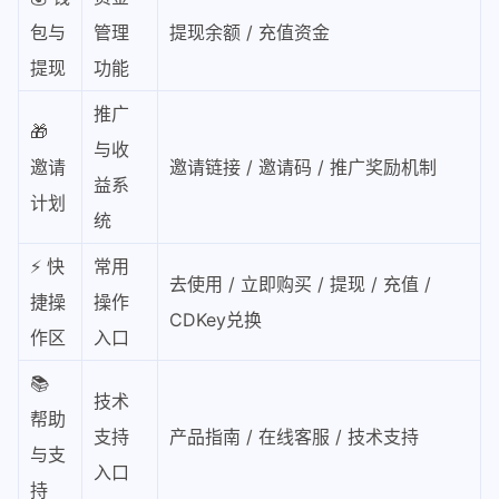
包与
管理
提现余额 / 充值资金
提现
功能
推广
🎁
与收
邀请
邀请链接 / 邀请码 / 推广奖励机制
益系
计划
统
⚡ 快
常用
去使用 / 立即购买 / 提现 / 充值 /
捷操
操作
CDKey兑换
作区
入口
📚
技术
帮助
支持
产品指南 / 在线客服 / 技术支持
与支
入口
持