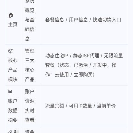
系统
概览
🏠
与基
套餐信息 / 用户信息 / 快速切换入口
主页
础信
息
📦
管理
动态住宅IP / 静态ISP代理 / 无限流量
核心
三大
套餐（状态：已激活 / 开发中，操
产品
核心
作：去使用 / 立即购买）
模块
产品
📊
账户
账户
资源
流量余额 / 可用IP数量 / 当前单价
数据
实时
摘要
查看
💰 钱
资金