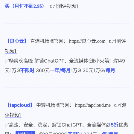
买（月付不到2.9$）
👉[测评视频]
【良心云】
直连机场 🌐官网：
https://良心云.com
👉[测评
视频]
✅畅爽晚高峰 解锁ChatGPT、全流媒体(送小火箭) 💰149
元1万G
不限时
360元
一年/每月
1万G 30元1万G/
每月
【tapcloud】
中转机场 🌐官网：
https://tapcloud.me
👉[测
评视频]
✅高速、安全、稳定，解锁ChatGPT、全流媒体🎁
5折
优惠