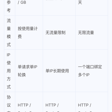
参
/ GB
天
考
流
量
按使用量计
无流量限制
无限流量
模
费
式
IP
使
单请求单IP
一个端口绑定
用
单IP长期使用
轮换
多个IP
方
式
协
议
HTTP /
HTTP /
HTTP /