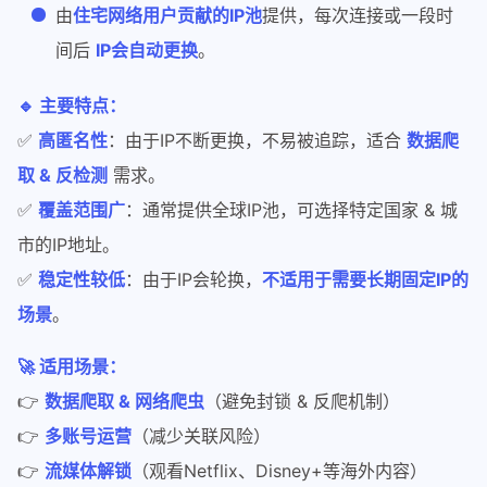
由
住宅网络用户贡献的IP池
提供，每次连接或一段时
间后
IP会自动更换
。
🔹 主要特点：
✅
高匿名性
：由于IP不断更换，不易被追踪，适合
数据爬
取 & 反检测
需求。
✅
覆盖范围广
：通常提供全球IP池，可选择特定国家 & 城
市的IP地址。
✅
稳定性较低
：由于IP会轮换，
不适用于需要长期固定IP的
场景
。
🚀 适用场景：
👉
数据爬取 & 网络爬虫
（避免封锁 & 反爬机制）
👉
多账号运营
（减少关联风险）
👉
流媒体解锁
（观看Netflix、Disney+等海外内容）