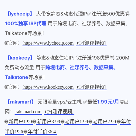
【lycheeip】
大带宽静态&动态代理IP✅注册送500优惠劵
100%独享 ISP代理
用于跨境电商、社媒养号、数据采集、
Talkatone等场景！
🌐官网：
https://www.lycheeip.com
👉[测评视频]
【kookeey】
静态&动态住宅IP✅注册送198优惠卷 200M
免费动态流量 用于
跨境电商、社媒养号、数据采集、
Talkatone
等场景！
🌐官网：
https://www.kookeey.com
👉[测评视频]
【raksmart】
无限流量vps/云主机 ✅最低
1.99元/月
🌐官
网：
raksmart.com
👉[测评视频]
🌐
🌐
🌐
🌐
🌐
新用户1.99
新用户3.99
老用户1.99
老用户2.99
年付
🌐
半价19.6
年付半价36.4