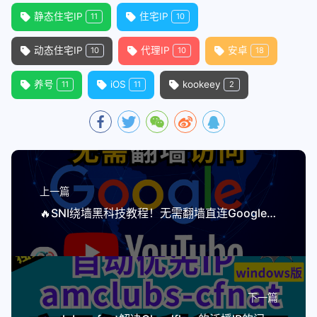
静态住宅IP
住宅IP
11
10
动态住宅IP
代理IP
安卓
10
10
18
养号
iOS
kookeey
11
11
2
上一篇
🔥SNI绕墙黑科技教程！无需翻墙直连Google/YouTube｜永久免费无限流量！防失联神器！
下一篇