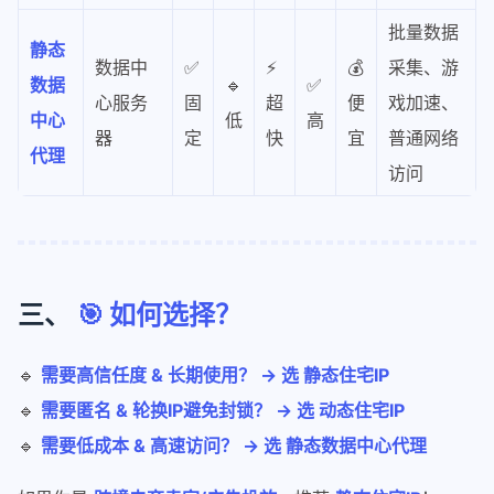
批量数据
静态
数据中
✅
⚡
💰
采集、游
数据
🔹
✅
心服务
固
超
便
戏加速、
中心
低
高
器
定
快
宜
普通网络
代理
访问
三、
🎯 如何选择？
🔹
需要高信任度 & 长期使用？ → 选 静态住宅IP
🔹
需要匿名 & 轮换IP避免封锁？ → 选 动态住宅IP
🔹
需要低成本 & 高速访问？ → 选 静态数据中心代理