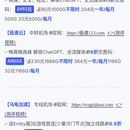
码：
💰90元1000G
不限时
204元
一年/每月
AM科技
500G 20元500G/
每月
【极速云】
中转机场 🌐官网：
https://极速123.com
👉[测评
视频]
✅畅爽晚高峰 解锁ChatGPT、全流媒体🎁
8折
优惠码：
💰230元1666G
不限时
384元
一年/每月
1166G
AM888
32元1166G/
每月
【乌龟加速】
专线机场 🌐官网：
https://wuguijiasu.com
👉
[测评视频]
✅送Emby服|玩游戏首选|少量冷门节点|独立线路🎁
8.8折