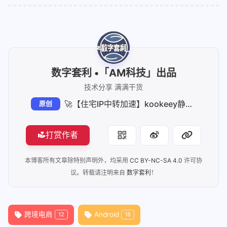
数字套利 •「AM科技」出品
技术分享 满满干货
🚀【住宅IP中转加速】kookeey静态&动态住宅IP丨Mac/Win电脑 & iOS/Android手机全平台适用教程丨IP纯净度检测丨TikTok 跨境电商养号必备
原创
打赏作者
本博客所有文章除特别声明外，均采用
CC BY-NC-SA 4.0
许可协
议。转载请注明来自
数字套利
！
跨境电商
Android
12
18