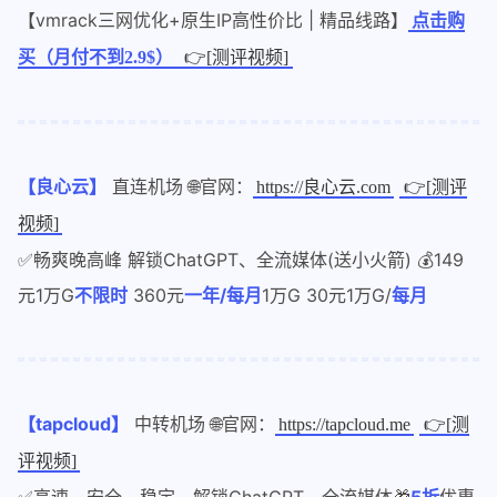
【vmrack三网优化+原生IP高性价比 | 精品线路】
点击购
买（月付不到2.9$）
👉[测评视频]
【良心云】
直连机场 🌐官网：
https://良心云.com
👉[测评
视频]
✅畅爽晚高峰 解锁ChatGPT、全流媒体(送小火箭) 💰149
元1万G
不限时
360元
一年/每月
1万G 30元1万G/
每月
【tapcloud】
中转机场 🌐官网：
https://tapcloud.me
👉[测
评视频]
✅高速、安全、稳定，解锁ChatGPT、全流媒体🎁
5折
优惠