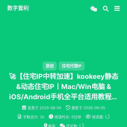
数字套利
原创
住宅代理IP
🚀【住宅IP中转加速】kookeey静态
&动态住宅IP丨Mac/Win电脑 &
iOS/Android手机全平台适用教程丨
IP纯净度检测丨TikTok 跨境电商养
发表于
2025-08-06
更新于
2026-06-05
号必备
字数总计:
2k
阅读时长:
6分钟
阅读量:
美国
评论数: