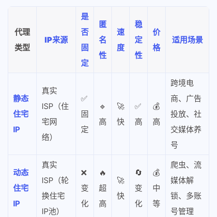
是
匿
稳
代理
否
速
价
IP来源
名
定
适用场景
类型
固
度
格
性
性
定
跨境电
真实
静态
✅
商、广告
ISP（住
🔹
🚀
✅
💰
住宅
固
投放、社
宅网
高
快
高
高
IP
定
交媒体养
络）
号
真实
爬虫、流
动态
❌
🔥
🔄
💰
ISP（轮
🚀
媒体解
住宅
变
超
变
中
换住宅
快
锁、多账
IP
化
高
化
等
IP池）
号管理