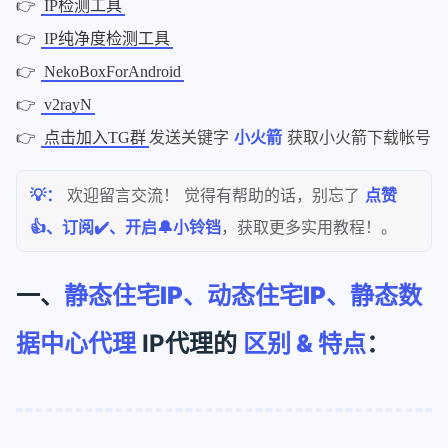
👉
IP检测工具
👉
IP纯净度检测工具
👉
NekoBoxForAndroid
👉
v2rayN
👉
发送关键字
小火箭
获取小火箭下载帐号
点击加入TG群
💡：
欢迎留言交流！ 觉得有帮助的话，别忘了
点赞
👍、订阅✔️、开启🔔小铃铛
，获取更多实用教程！。
一、
静态住宅IP、动态住宅IP、静态数
据中心代理
IP代理的
区别 & 特点
：