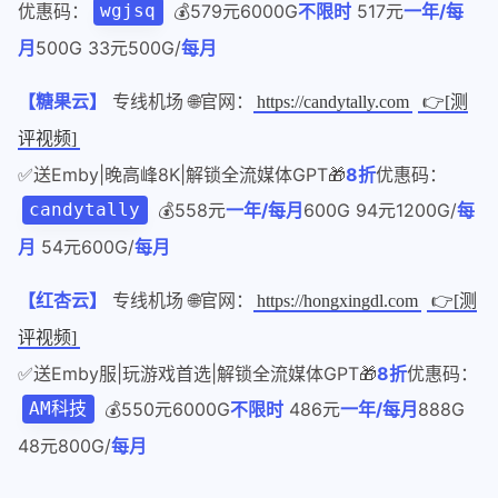
优惠码：
💰579元6000G
不限时
517元
一年/每
wgjsq
月
500G 33元500G/
每月
【糖果云】
专线机场 🌐官网：
https://candytally.com
👉[测
评视频]
✅送Emby|晚高峰8K|解锁全流媒体GPT🎁
8折
优惠码：
💰558元
一年/每月
600G 94元1200G/
每
candytally
月
54元600G/
每月
【红杏云】
专线机场 🌐官网：
https://hongxingdl.com
👉[测
评视频]
✅送Emby服|玩游戏首选|解锁全流媒体GPT🎁
8折
优惠码：
💰550元6000G
不限时
486元
一年/每月
888G
AM科技
48元800G/
每月