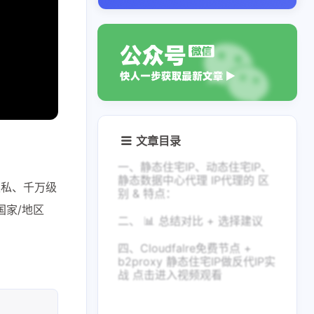
文章目录
一、静态住宅IP、动态住宅IP、
静态数据中心代理 IP代理的 区
隐私、千万级
别 & 特点：
国家/地区
二、 📊 总结对比 + 选择建议
四、Cloudfalre免费节点 +
b2proxy 静态住宅IP做反代IP实
战 点击进入视频观看