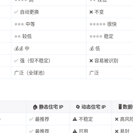
✅ 自动更换
❌ 不变
⭐⭐⭐ 中等
⭐⭐⭐⭐⭐ 很快
⭐⭐ 较低
⭐⭐⭐⭐ 稳定
💰💰 中
💰 低
兴趣点
✅ 强（但不稳定）
❌ 容易被识别
寻找你感兴趣的领域
广泛（全球池）
广泛
确
11
2
2
2
AI
AM科技
ApplePay
BIT
2
1
4
2
Matrixport
OKX
USDT
U卡
🏠 静态住宅 IP
🔄 动态住宅 IP
🖥️ 
1
25
1
bybit
chatgpt
yika
万事达
t）
✅ 最推荐
⚠️ 不稳定
❌ 高风
4
12
2
加密货币
大模型
实体卡
常见
✅ 最推荐
⚠️ 可用
❌ 易封