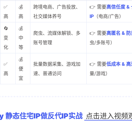
✅
💰
跨境电商、广告投放、
👉 需要
高信任度 &
高
高
社交媒体养号
IP
（电商/广告）
🔄
💰
爬虫、流媒体解锁、多
👉 需要
高匿名 & 
变
中
账号管理
虫/多账号）
化
等
💰
✅
批量数据采集、游戏加
👉 需要
低成本 & 
便
高
速、普通访问
量/游戏）
宜
roxy 静态住宅IP做反代IP实战
点击进入视频