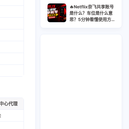
Go/Plus/Pro对比全解
🔥Netflix奈飞共享账号
析方案
是什么？车位是什么意
思？5分钟看懂使用方
式｜2026最新获取共
享账号指南
2
2
GooglePay
LocalCard
1
26
14
U卡出入金
VPN
ai
数据中心代理
2
1
2
虚拟卡
交易所
券商评测
险
1
2
1
问题
技术分享
拜比特