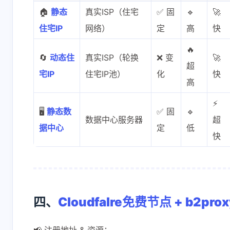
🏠
静态
真实ISP（住宅
✅ 固
🔹
🚀
住宅IP
网络）
定
高
快
🔥
🔄
动态住
真实ISP（轮换
❌ 变
🚀
超
宅IP
住宅IP池）
化
快
高
⚡
🖥️
静态数
✅ 固
🔹
数据中心服务器
超
据中心
定
低
快
四、
Cloudfalre免费节点 + b2p