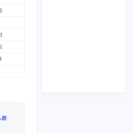
2
53
1
干货
科学上网
稳定币
险
3
1
9
拟卡
虚拟货币
订阅
封
六月 2026
五月 2026
实
1
14
篇
篇
荐
二月 2026
一月 2026
1
3
篇
篇
人群