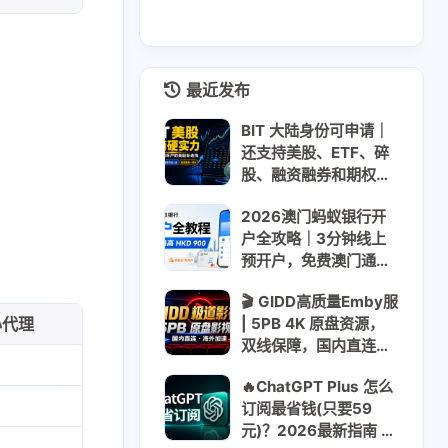
最近发布
BIT 大陆身份可申请｜
还支持美股、ETF、碎
股、融资融券和期权｜
310美元大礼包 + 最高
2026澳门蚂蚁银行开
200美元股票现金卡｜
户全攻略｜3分钟线上
USDT USDC入金
预开户，免费澳门通
+迎新最高HKD 900
🎬 GIDD高质量Emby服
| 5PB 4K 原盘资源，
心代理
双线保障，国内直连稳
定流畅 | 无视晚高峰 |
🔥ChatGPT Plus 怎么
年付$8.55 日均$0.03
订阅最省钱(只要59
元)？2026最新指南 ｜