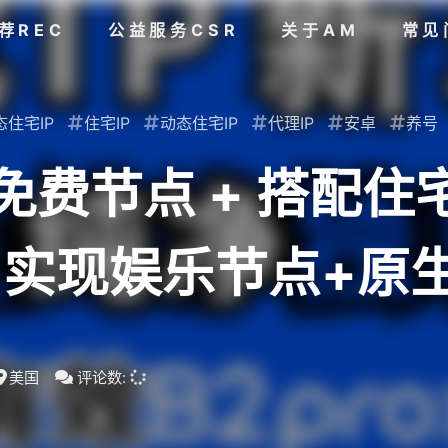
荐REC
公益服务CSR
关于AM
常见
态住宅IP
住宅IP
动态住宅IP
代理IP
安卓
养号
re免费节点 + 搭配
 实现娱乐节点+原
美国
评论数: