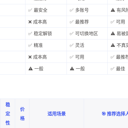
3
1
11
数字套利
数字货币
机场
满满
✅ 最安全
✅ 多账号
⚠️ 有风
1
2
14
稳定币入金
美股开户
节点
虚
❌ 成本高
✅ 最推荐
✅ 可用
✅ 稳定解锁
✅ 可切换地区
⚠️ 易被
1
1
7
资产配置
金融科技
防失联
八月 2026
七月 2026
✅ 精准
✅ 灵活
⚠️ 不真
3
1
篇
篇
❌ 成本高
✅ 可用
✅ 最推
四月 2026
三月 2026
⚠️ 一般
⚠️ 一般
✅ 最佳
4
3
篇
篇
稳
价
定
适用场景
🎯 推荐选择
格
性