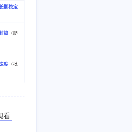
 长期稳定
防封锁
（爬
高速度
（批
观看