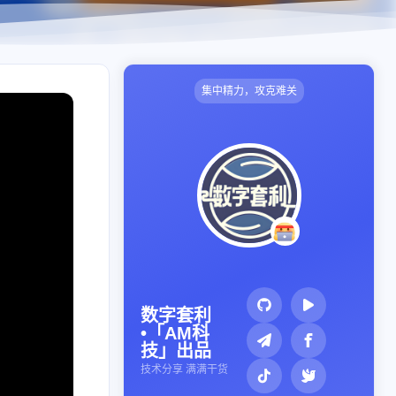
集中精力，攻克难关
数字套利
•「AM科
技」出品
技术分享 满满干货