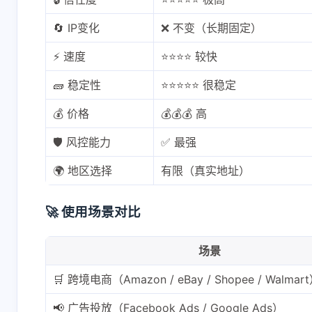
🔄 IP变化
❌ 不变（长期固定）
⚡ 速度
⭐⭐⭐⭐ 较快
🧱 稳定性
⭐⭐⭐⭐⭐ 很稳定
💰 价格
💰💰💰 高
互动
🛡️ 风控能力
✅ 最强
最新评论
🌍 地区选择
有限（真实地址）
无法获取评论，请确认相关配置是否正
🚀 使用场景对比
场景
🛒 跨境电商（Amazon / eBay / Shopee / Walmar
📢 广告投放（Facebook Ads / Google Ads）