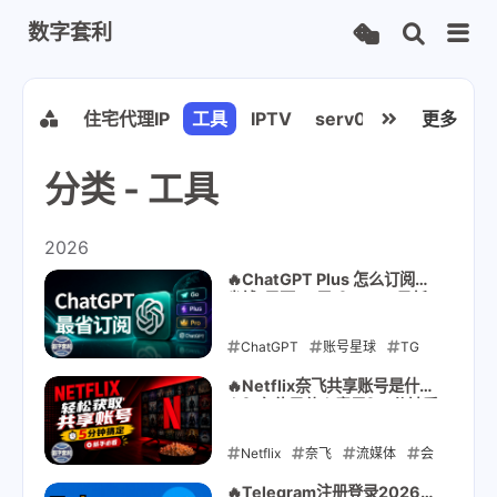
数字套利
udflare
住宅代理IP
工具
IPTV
serv00
VPN
更多
VP
分类 - 工具
2026
🔥ChatGPT Plus 怎么订阅最
省钱(只要59元)？2026最新
指南 ｜ Go/Plus/Pro对比全解
析方案
ChatGPT
账号星球
TG
电报
TG账号
telegram使
🔥Netflix奈飞共享账号是什
么？车位是什么意思？5分钟看
用技巧
懂使用方式｜2026最新获取
共享账号指南
Netflix
2026-07-12
奈飞
流媒体
会
员订阅
账号共享
🔥Telegram注册登录2026全