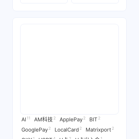
11
2
2
2
AI
AM科技
ApplePay
BIT
2
2
2
GooglePay
LocalCard
Matrixport
1
4
2
1