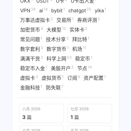
OKX
USDT
U卡
U卡出入金
26
14
1
25
1
VPN
ai
bybit
chatgpt
yika
2
1
2
万事达虚拟卡
交易所
券商评测
4
12
2
加密货币
大模型
实体卡
1
2
1
常见问题
技术分享
拜比特
3
1
11
数字套利
数字货币
机场
2
53
1
满满干货
科学上网
稳定币
1
2
14
稳定币入金
美股开户
节点
3
1
9
1
虚拟卡
虚拟货币
订阅
资产配置
1
7
金融科技
防失联
八月 2026
七月 2026
3
1
篇
篇
六月 2026
五月 2026