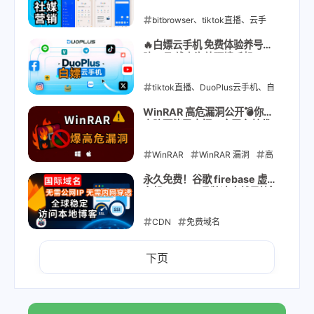
+全球定位，最强跨境电商、
TikTok多账号必备工具！
bitbrowser、tiktok直播、云手
2025-12-01
BitBrowser+云手机
机、自动化养号、全球社媒运营、
🔥白嫖云手机 免费体验养号矩
阵工具 线上海外环境手机、
facebook运营工具、跨境电商、指
DuoPlus自动化批量操作太猛
了
纹浏览器
tiktok直播、DuoPlus云手机、自
动化养号、全球社媒运营、
2025-09-05
WinRAR 高危漏洞公开💣你的
电脑可能已中招！全平台替代
facebook运营工具
推荐（Win/macOS/Linux）
WinRAR
2025-07-16
WinRAR 漏洞
高
危漏洞
免费压缩软件
永久免费！谷歌 firebase 虚拟
主机 Google品牌速度就是快|
Windows 替代软件
替代
自带加速CDN| 免费域名、证
书| 全球稳定直达
WinRAR
CDN
免费域名
7zip
PeaZip
Bandizip
cloudflare
开源压缩软件
firebase
谷歌
下页
虚拟主机
2025-06-25
Google
免费证
书
2025-06-24