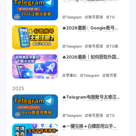
攻略：跳过收费短信/解决+86
2026-06-19
收不到验证码/老号登录 | 汉化
防封演示
Telegram
账号星球
TG
电报
TG账号
telegram使
🔥2026最新：Google账号
(Gmail)注册太难？二维码验
用技巧
证秒封？最稳注册方法教程
（附苹果ID/TG账号）
Telegram
2026-04-12
账号星球
TG账
号
Apple ID
Gmail
谷歌
🔥2026最新｜如何获取外国
苹果ID？美区帐号App Store
账号
Google账号
最稳获取方法｜下载小火箭
Shadowrocket长期稳定使用
苹果ID
2026-03-15
Telegram
账号星
球
TG
电报
TG账号
2025
App Store
Apple ID
🔥Telegram电报账号太难注
册？tdata直登号教程 教你最
2026-01-10
稳的方法！翻墙圈、科技圈都
在用的Telegram！
Telegram
账号星球
TG
电报
TG账号
telegram使
🔥一键兑换→白嫖即用云手
机！拒绝模拟器！真ARM芯片
用技巧